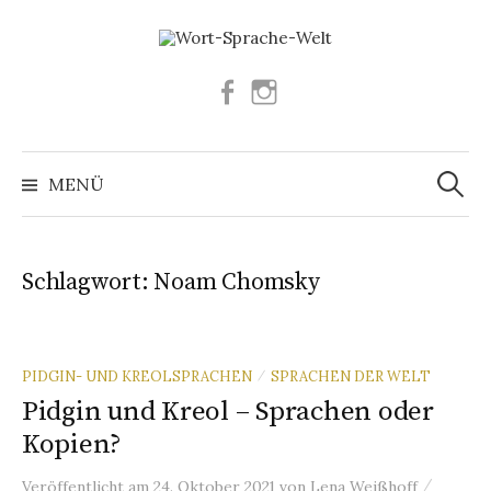
Springe
zum
Inhalt
Facebook
Instagram
Suchen
nach:
MENÜ
Schlagwort:
Noam Chomsky
PIDGIN- UND KREOLSPRACHEN
SPRACHEN DER WELT
/
Pidgin und Kreol – Sprachen oder
Kopien?
/
Veröffentlicht
am
24. Oktober 2021
von
Lena Weißhoff