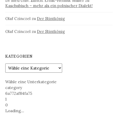
Dr med Univ. Zürich. Ernst-Helmut Müller
zu
Kaschubisch – mehr als ein polnischer Dialekt!
Olaf Czinczel
zu
Der Stintkönig
Olaf Czinczel
zu
Der Stintkönig
KATEGORIEN
Wähle eine Unterkategorie
category
6a772af84fa75
1
0
Loading....