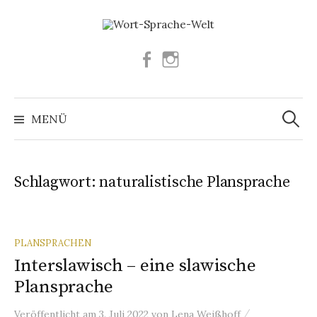
Springe
zum
Inhalt
Facebook
Instagram
Suchen
nach:
MENÜ
Schlagwort:
naturalistische Plansprache
PLANSPRACHEN
Interslawisch – eine slawische
Plansprache
/
Veröffentlicht
am
3. Juli 2022
von
Lena Weißhoff