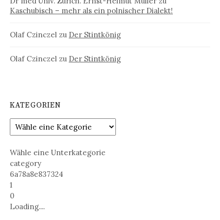
Dr med Univ. Zürich. Ernst-Helmut Müller
zu
Kaschubisch – mehr als ein polnischer Dialekt!
Olaf Czinczel
zu
Der Stintkönig
Olaf Czinczel
zu
Der Stintkönig
KATEGORIEN
Wähle eine Unterkategorie
category
6a78a8e837324
1
0
Loading....