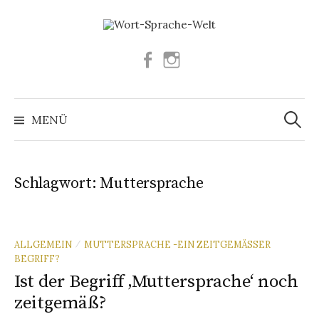
Springe
zum
Inhalt
Facebook
Instagram
Suchen
nach:
MENÜ
Schlagwort:
Muttersprache
ALLGEMEIN
MUTTERSPRACHE -EIN ZEITGEMÄSSER B
/
EGRIFF?
Ist der Begriff ‚Muttersprache‘ noch
zeitgemäß?