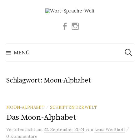
Springe
zum
Inhalt
Facebook
Instagram
Suchen
nach:
MENÜ
Schlagwort:
Moon-Alphabet
MOON-ALPHABET
SCHRIFTEN DER WELT
/
Das Moon-Alphabet
/
Veröffentlicht
am
22. September 2024
von
Lena Weißhoff
0 Kommentare