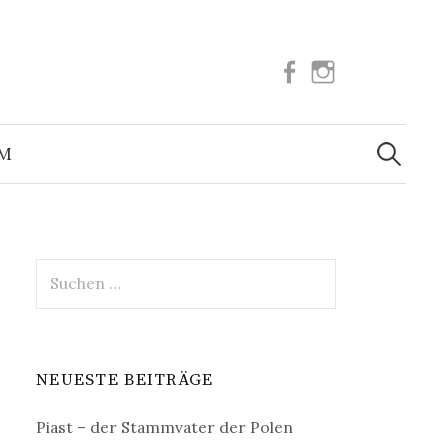
Facebook
Instagram
Suchen
nach:
UM
Suchen
nach:
NEUESTE BEITRÄGE
Piast – der Stammvater der Polen