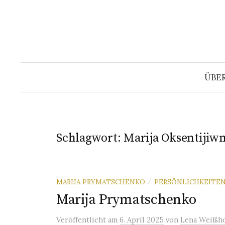
Springe
zum
Inhalt
ÜBE
Schlagwort:
Marija Oksentijiw
MARIJA PRYMATSCHENKO
PERSÖNLICHKEITE
/
Marija Prymatschenko
Veröffentlicht
am
6. April 2025
von
Lena Weißho