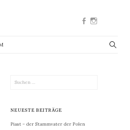
Facebook
Instagram
Suchen
nach:
UM
Suchen
nach:
NEUESTE BEITRÄGE
Piast – der Stammvater der Polen