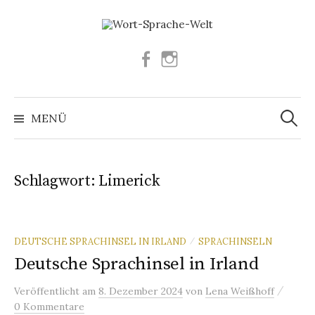
Springe
zum
Inhalt
Facebook
Instagram
Suchen
nach:
MENÜ
Schlagwort:
Limerick
DEUTSCHE SPRACHINSEL IN IRLAND
SPRACHINSELN
/
Deutsche Sprachinsel in Irland
/
Veröffentlicht
am
8. Dezember 2024
von
Lena Weißhoff
0 Kommentare