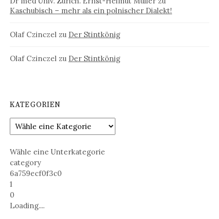
Dr med Univ. Zürich. Ernst-Helmut Müller
zu
Kaschubisch – mehr als ein polnischer Dialekt!
Olaf Czinczel
zu
Der Stintkönig
Olaf Czinczel
zu
Der Stintkönig
KATEGORIEN
Wähle eine Unterkategorie
category
6a759ecf0f3c0
1
0
Loading....