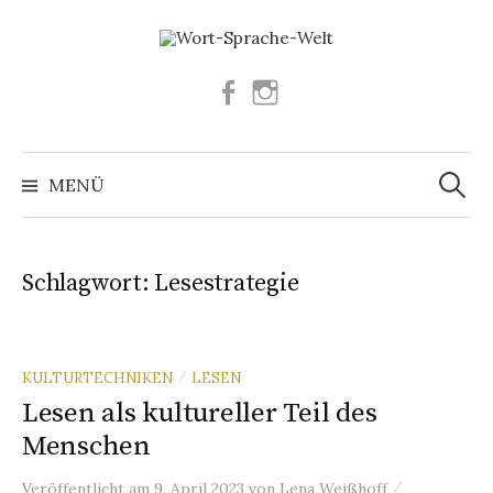
Springe
zum
Inhalt
Facebook
Instagram
Suchen
nach:
MENÜ
Schlagwort:
Lesestrategie
KULTURTECHNIKEN
LESEN
/
Lesen als kultureller Teil des
Menschen
/
Veröffentlicht
am
9. April 2023
von
Lena Weißhoff