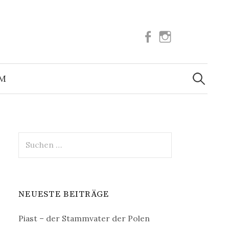
Facebook
Instagram
Suchen
nach:
UM
Suchen
nach:
NEUESTE BEITRÄGE
Piast – der Stammvater der Polen