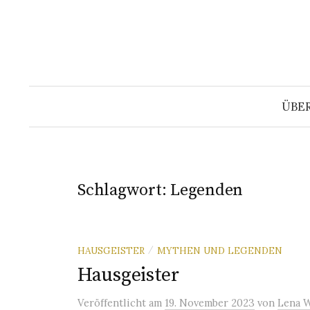
Springe
zum
Inhalt
ÜBE
Schlagwort:
Legenden
HAUSGEISTER
MYTHEN UND LEGENDEN
/
Hausgeister
Veröffentlicht
am
19. November 2023
von
Lena 