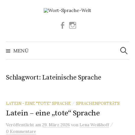
Springe
zum
Inhalt
Facebook
Instagram
Suchen
nach:
MENÜ
Schlagwort:
Lateinische Sprache
LATEIN - EINE "TOTE" SPRACHE
SPRACHENPORTRÄTS
/
Latein – eine „tote“ Sprache
/
Veröffentlicht
am
29. März 2026
von
Lena Weißhoff
0 Kommentare