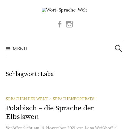
Springe
zum
Inhalt
Facebook
Instagram
Suchen
nach:
MENÜ
Schlagwort:
Laba
SPRACHEN DER WELT
SPRACHENPORTRÄTS
/
Polabisch – die Sprache der
Elbslawen
/
Veröffentlicht
am
14. November 2021
von
Lena Weißhoff