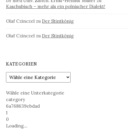
Dr med Univ. Zürich. Ernst-Helmut Müller
zu
Kaschubisch – mehr als ein polnischer Dialekt!
Olaf Czinczel
zu
Der Stintkönig
Olaf Czinczel
zu
Der Stintkönig
KATEGORIEN
Wähle eine Unterkategorie
category
6a768639ebdad
1
0
Loading....