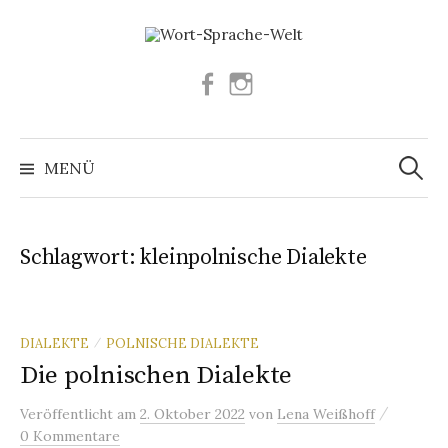
Springe
zum
Inhalt
Facebook
Instagram
Suchen
nach:
MENÜ
Schlagwort:
kleinpolnische Dialekte
DIALEKTE
POLNISCHE DIALEKTE
/
Die polnischen Dialekte
/
Veröffentlicht
am
2. Oktober 2022
von
Lena Weißhoff
0 Kommentare