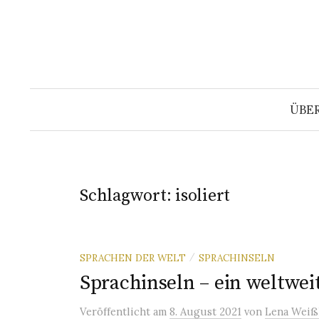
Springe
zum
Inhalt
ÜBE
Schlagwort:
isoliert
SPRACHEN DER WELT
SPRACHINSELN
/
Sprachinseln – ein weltwe
Veröffentlicht
am
8. August 2021
von
Lena Weiß