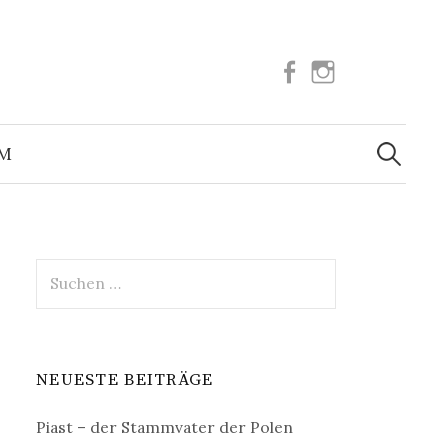
Facebook
Instagram
Suchen
nach:
UM
Suchen
nach:
NEUESTE BEITRÄGE
Piast – der Stammvater der Polen