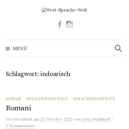
Springe
zum
Inhalt
Facebook
Instagram
Suchen
nach:
MENÜ
Schlagwort:
indoarisch
ROMANI
SPRACHEN DER WELT
SPRACHENPORTRÄTS
/
/
Romani
/
Veröffentlicht
am
23. Oktober 2022
von
Lena Weißhoff
0 Kommentare