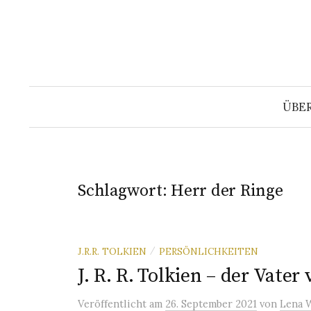
Springe
zum
Inhalt
ÜBE
Schlagwort:
Herr der Ringe
J.R.R. TOLKIEN
PERSÖNLICHKEITEN
/
J. R. R. Tolkien – der Vater
Veröffentlicht
am
26. September 2021
von
Lena 