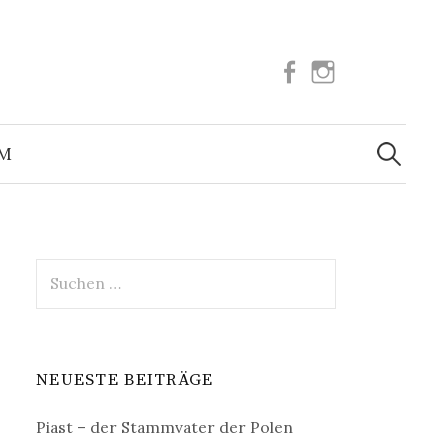
Facebook
Instagram
Suchen
nach:
UM
Suchen
nach:
NEUESTE BEITRÄGE
Piast – der Stammvater der Polen