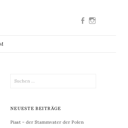
Facebook
Instagram
Suchen
nach:
UM
Suchen
nach:
NEUESTE BEITRÄGE
Piast – der Stammvater der Polen