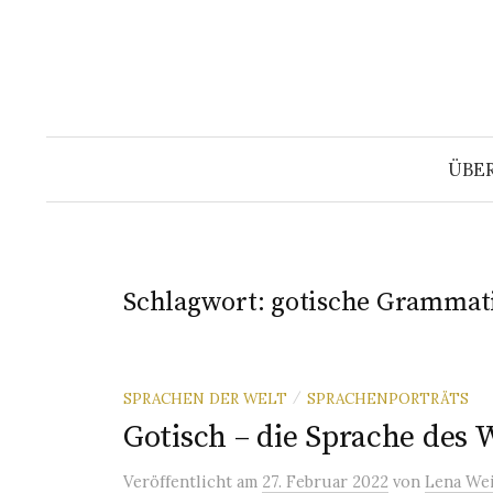
Springe
zum
Inhalt
ÜBE
Schlagwort:
gotische Grammat
SPRACHEN DER WELT
SPRACHENPORTRÄTS
/
Gotisch – die Sprache des 
Veröffentlicht
am
27. Februar 2022
von
Lena We