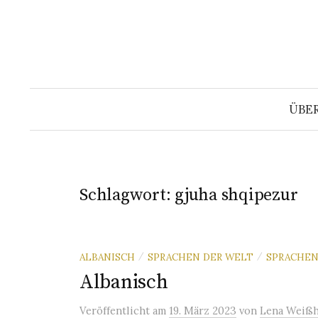
Springe
zum
Inhalt
ÜBE
Schlagwort:
gjuha shqipezur
ALBANISCH
SPRACHEN DER WELT
SPRACHE
/
/
Albanisch
Veröffentlicht
am
19. März 2023
von
Lena Weißh