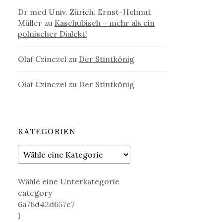
Dr med Univ. Zürich. Ernst-Helmut
Müller
zu
Kaschubisch – mehr als ein
polnischer Dialekt!
Olaf Czinczel
zu
Der Stintkönig
Olaf Czinczel
zu
Der Stintkönig
KATEGORIEN
Wähle eine Unterkategorie
category
6a76d42d657c7
1