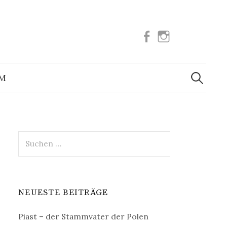
Facebook
Instagram
Suchen
nach:
UM
Suchen
nach:
NEUESTE BEITRÄGE
Piast – der Stammvater der Polen