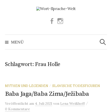
Springe
zum
Inhalt
Facebook
Instagram
Suchen
nach:
MENÜ
Schlagwort:
Frau Holle
MYTHEN UND LEGENDEN
SLAWISCHE TODESFIGUREN
/
Baba Jaga/Baba Zima/Ježibaba
/
Veröffentlicht
am
4. Juli 2021
von
Lena Weißhoff
0 Kommentare