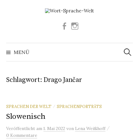
Springe
zum
Inhalt
Facebook
Instagram
Suchen
nach:
MENÜ
Schlagwort:
Drago Jančar
SPRACHEN DER WELT
SPRACHENPORTRÄTS
/
Slowenisch
/
Veröffentlicht
am
1. Mai 2022
von
Lena Weißhoff
0 Kommentare