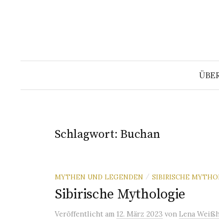
Springe
zum
Inhalt
ÜBE
Schlagwort:
Buchan
MYTHEN UND LEGENDEN
SIBIRISCHE MYTH
/
Sibirische Mythologie
Veröffentlicht
am
12. März 2023
von
Lena Weißh