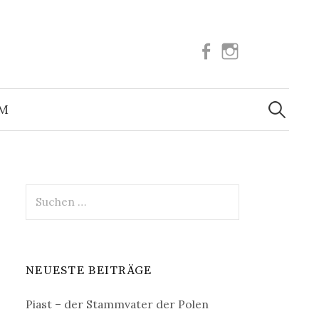
Facebook
Instagram
Suchen
nach:
UM
Suchen
nach:
NEUESTE BEITRÄGE
Piast – der Stammvater der Polen