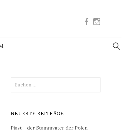
Facebook
Instagram
Suchen
nach:
UM
Suchen
nach:
NEUESTE BEITRÄGE
Piast – der Stammvater der Polen