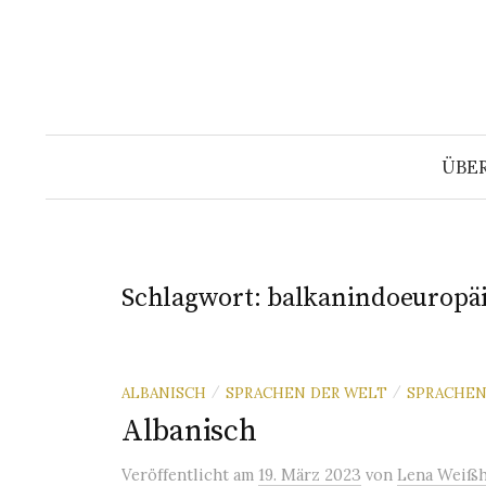
Springe
zum
Inhalt
ÜBE
Schlagwort:
balkanindoeuropä
ALBANISCH
SPRACHEN DER WELT
SPRACHE
/
/
Albanisch
Veröffentlicht
am
19. März 2023
von
Lena Weißh