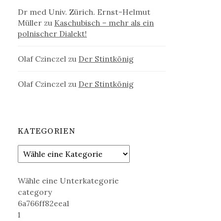
Dr med Univ. Zürich. Ernst-Helmut
Müller
zu
Kaschubisch – mehr als ein
polnischer Dialekt!
Olaf Czinczel
zu
Der Stintkönig
Olaf Czinczel
zu
Der Stintkönig
KATEGORIEN
Wähle eine Unterkategorie
category
6a766ff82eea1
1