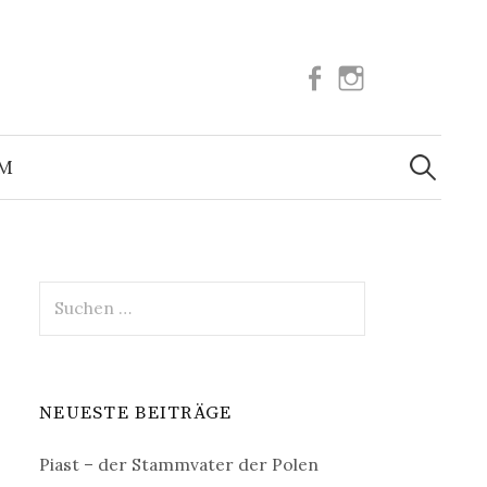
Facebook
Instagram
Suchen
nach:
UM
Suchen
nach:
NEUESTE BEITRÄGE
Piast – der Stammvater der Polen