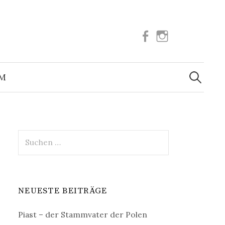
Facebook
Instagram
Suchen
nach:
UM
Suchen
nach:
NEUESTE BEITRÄGE
Piast – der Stammvater der Polen