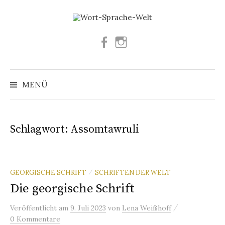
Springe
zum
Inhalt
Facebook
Instagram
Suchen
nach:
MENÜ
Schlagwort:
Assomtawruli
GEORGISCHE SCHRIFT
SCHRIFTEN DER WELT
/
Die georgische Schrift
/
Veröffentlicht
am
9. Juli 2023
von
Lena Weißhoff
0 Kommentare