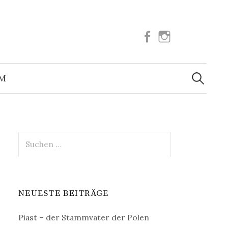
Facebook
Instagram
Suchen
nach:
UM
Suchen
nach:
NEUESTE BEITRÄGE
Piast – der Stammvater der Polen