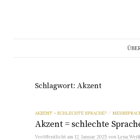
Springe
zum
Inhalt
ÜBE
Schlagwort:
Akzent
AKZENT = SCHLECHTE SPRACHE?
MEHRSPRAC
/
Akzent = schlechte Sprach
Veröffentlicht
am
12. Januar 2025
von
Lena Weiß