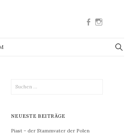
Facebook
Instagram
Suchen
nach:
UM
Suchen
nach:
NEUESTE BEITRÄGE
Piast – der Stammvater der Polen