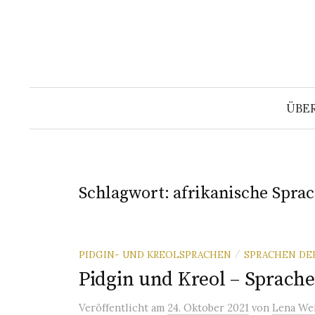
Springe
zum
Inhalt
ÜBE
Schlagwort:
afrikanische Spra
PIDGIN- UND KREOLSPRACHEN
SPRACHEN DE
/
Pidgin und Kreol – Sprach
Veröffentlicht
am
24. Oktober 2021
von
Lena We