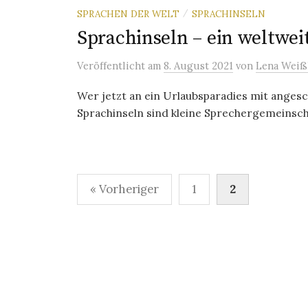
SPRACHEN DER WELT
SPRACHINSELN
/
Sprachinseln – ein weltwe
Veröffentlicht
am
8. August 2021
von
Lena Weiß
Wer jetzt an ein Urlaubsparadies mit angesc
Sprachinseln sind kleine Sprechergemeinschaf
Seitennummerierung
« Vorheriger
1
2
der
Beiträge