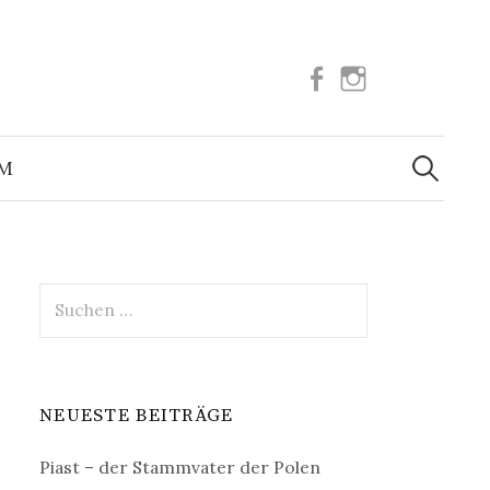
Facebook
Instagram
Suchen
nach:
UM
Suchen
nach:
NEUESTE BEITRÄGE
Piast – der Stammvater der Polen