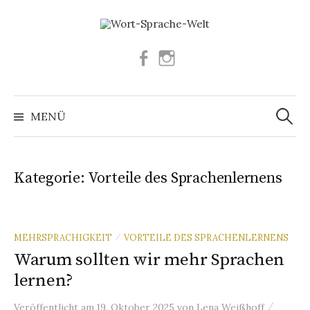
Springe
zum
Inhalt
Facebook
Instagram
Suchen
nach:
MENÜ
Kategorie:
Vorteile des Sprachenlernens
MEHRSPRACHIGKEIT
VORTEILE DES SPRACHENLERNENS
/
Warum sollten wir mehr Sprachen
lernen?
/
Veröffentlicht
am
19. Oktober 2025
von
Lena Weißhoff