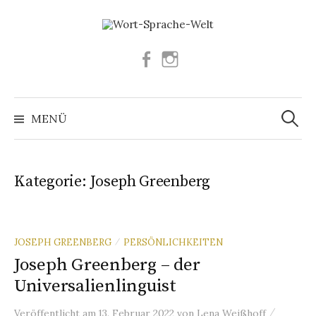
Springe
zum
Inhalt
Facebook
Instagram
Suchen
nach:
MENÜ
Kategorie:
Joseph Greenberg
JOSEPH GREENBERG
PERSÖNLICHKEITEN
/
Joseph Greenberg – der
Universalienlinguist
/
Veröffentlicht
am
13. Februar 2022
von
Lena Weißhoff