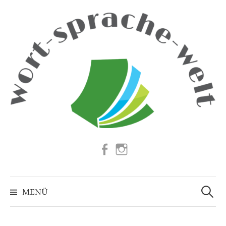
Springe
zum
Inhalt
Facebook
Instagram
Suchen
nach:
MENÜ