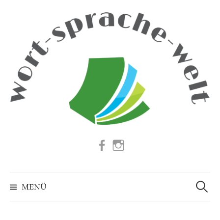
Springe
zum
Inhalt
Facebook
Instagram
Suchen
nach:
MENÜ