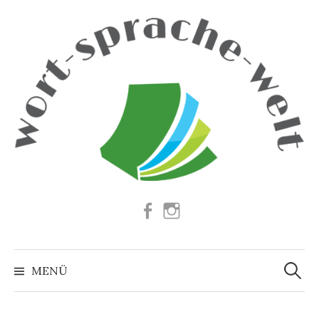
Springe
zum
Inhalt
Facebook
Instagram
Suchen
nach:
MENÜ