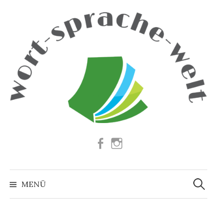
Springe
zum
Inhalt
Facebook
Instagram
Suchen
nach:
MENÜ