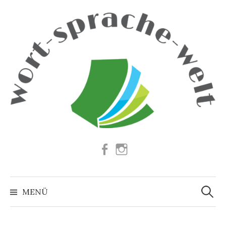
Springe
zum
Inhalt
Facebook
Instagram
Suchen
nach:
MENÜ