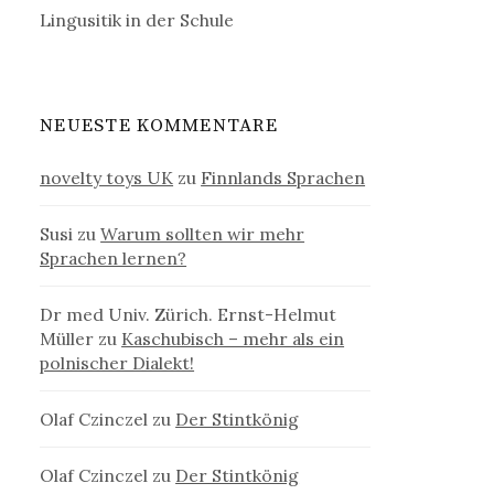
Lingusitik in der Schule
NEUESTE KOMMENTARE
novelty toys UK
zu
Finnlands Sprachen
Susi
zu
Warum sollten wir mehr
Sprachen lernen?
Dr med Univ. Zürich. Ernst-Helmut
Müller
zu
Kaschubisch – mehr als ein
polnischer Dialekt!
Olaf Czinczel
zu
Der Stintkönig
Olaf Czinczel
zu
Der Stintkönig