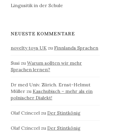
Lingusitik in der Schule
NEUESTE KOMMENTARE
novelty toys UK
zu
Finnlands Sprachen
Susi
zu
Warum sollten wir mehr
Sprachen lernen?
Dr med Univ. Zürich. Ernst-Helmut
Müller
zu
Kaschubisch – mehr als ein
polnischer Dialekt!
Olaf Czinczel
zu
Der Stintkönig
Olaf Czinczel
zu
Der Stintkönig