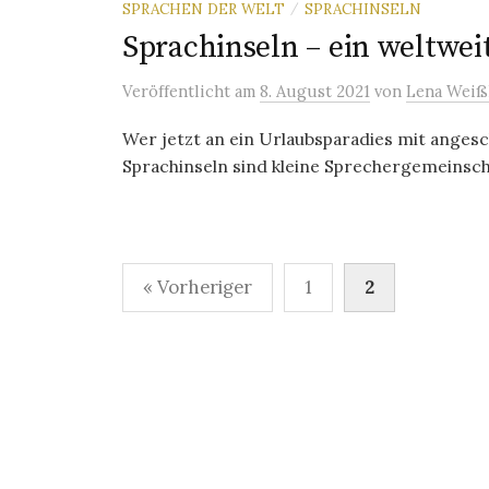
SPRACHEN DER WELT
SPRACHINSELN
/
Sprachinseln – ein weltwe
Veröffentlicht
am
8. August 2021
von
Lena Weiß
Wer jetzt an ein Urlaubsparadies mit angesc
Sprachinseln sind kleine Sprechergemeinschaf
Seitennummerierung
« Vorheriger
1
2
der
Beiträge