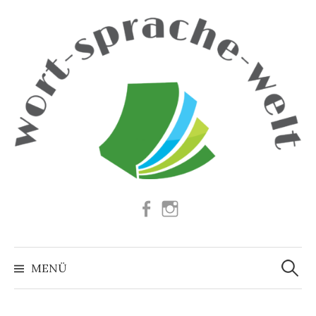
Springe
zum
Inhalt
Facebook
Instagram
Suchen
nach:
MENÜ