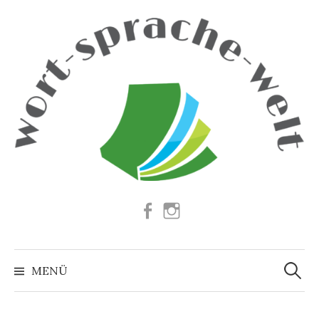
Springe
zum
Inhalt
Facebook
Instagram
Suchen
nach:
MENÜ