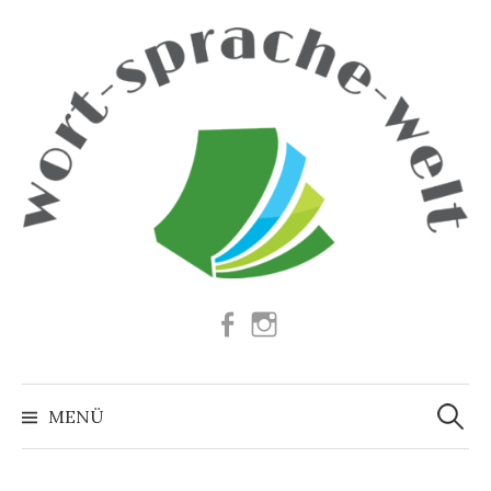
Springe
zum
Inhalt
Facebook
Instagram
Suchen
nach:
MENÜ