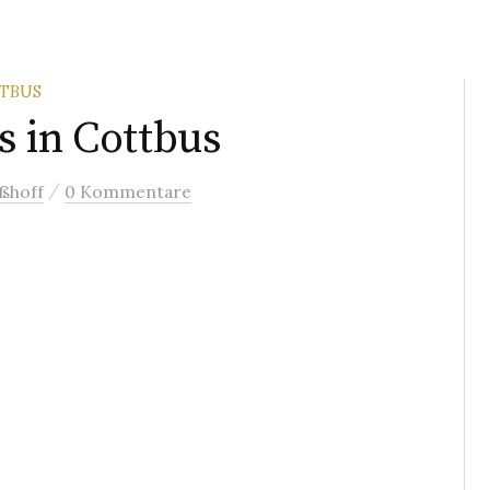
TTBUS
 in Cottbus
/
ßhoff
0 Kommentare