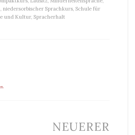
ompaktkurs
,
Lausitz
,
Minderheitensprache
,
n
,
niedersorbischer Sprachkurs
,
Schule für
he und Kultur
,
Spracherhalt
 →
NEUERER