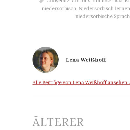
Chóśebuz
,
Cottbus
,
dolnoserbski
,
K
niedersorbisch
,
Niedersorbisch lerne
niedersorbische Sprac
Lena Weißhoff
Alle Beiträge von Lena Weißhoff ansehen
Beitrags-
ÄLTERER