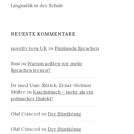
Lingusitik in der Schule
NEUESTE KOMMENTARE
novelty toys UK
zu
Finnlands Sprachen
Susi
zu
Warum sollten wir mehr
Sprachen lernen?
Dr med Univ. Zürich. Ernst-Helmut
Müller
zu
Kaschubisch – mehr als ein
polnischer Dialekt!
Olaf Czinczel
zu
Der Stintkönig
Olaf Czinczel
zu
Der Stintkönig