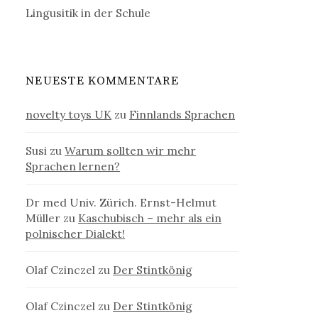
Lingusitik in der Schule
NEUESTE KOMMENTARE
novelty toys UK
zu
Finnlands Sprachen
Susi
zu
Warum sollten wir mehr
Sprachen lernen?
Dr med Univ. Zürich. Ernst-Helmut
Müller
zu
Kaschubisch – mehr als ein
polnischer Dialekt!
Olaf Czinczel
zu
Der Stintkönig
Olaf Czinczel
zu
Der Stintkönig