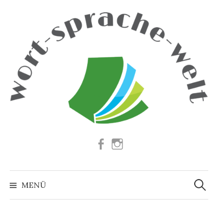
Springe
zum
Inhalt
Facebook
Instagram
Suchen
nach:
MENÜ