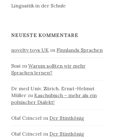
Lingusitik in der Schule
NEUESTE KOMMENTARE
novelty toys UK
zu
Finnlands Sprachen
Susi
zu
Warum sollten wir mehr
Sprachen lernen?
Dr med Univ. Zürich. Ernst-Helmut
Müller
zu
Kaschubisch – mehr als ein
polnischer Dialekt!
Olaf Czinczel
zu
Der Stintkönig
Olaf Czinczel
zu
Der Stintkönig