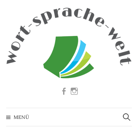
Springe
zum
Inhalt
Facebook
Instagram
Suchen
nach:
MENÜ