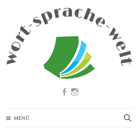
Springe
zum
Inhalt
Facebook
Instagram
Suchen
nach:
MENÜ