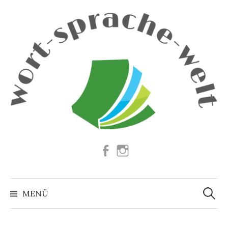
Springe
zum
Inhalt
Facebook
Instagram
Suchen
nach:
MENÜ