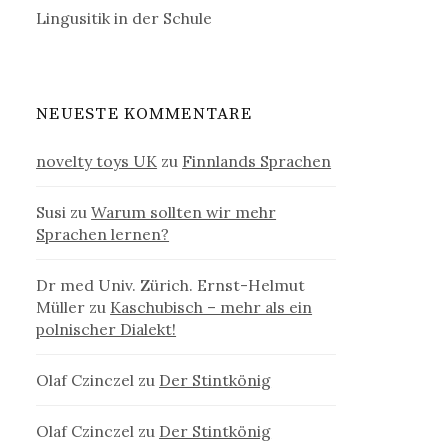
Lingusitik in der Schule
NEUESTE KOMMENTARE
novelty toys UK
zu
Finnlands Sprachen
Susi
zu
Warum sollten wir mehr
Sprachen lernen?
Dr med Univ. Zürich. Ernst-Helmut
Müller
zu
Kaschubisch – mehr als ein
polnischer Dialekt!
Olaf Czinczel
zu
Der Stintkönig
Olaf Czinczel
zu
Der Stintkönig