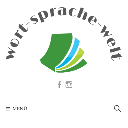
Springe
zum
Inhalt
Facebook
Instagram
Suchen
nach:
MENÜ